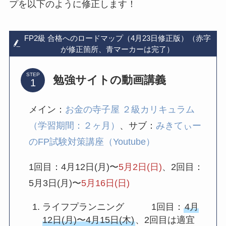
プを以下のように修正します！
FP2級 合格へのロードマップ（4月23日修正版）（赤字
が修正箇所、青マーカーは完了）
STEP
勉強サイトの動画講義
メイン：
お金の寺子屋 ２級カリキュラム
（学習期間：２ヶ月）
、サブ：
みきてぃー
のFP試験対策講座（Youtube）
1回目：4月12日(月)〜
5月2日(日)
、2回目：
5月3日(月)〜
5月16日(日)
ライフプランニング 1回目：
4月
12日(月)〜4月15日(木)
、2回目は適宜