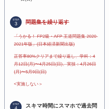
STEP
問題集を繰り返す
「うかる！ FP2級・AFP 王道問題集 2020-
2021年版」(日本経済新聞出版)
正答率80%クリアまで繰り返し、学科：4
月12日(月)〜4月25日(日)、実技：4月26日
(月)〜5月9日(日)
<実施しない＞
スキマ時間にスマホで過去問
STEP