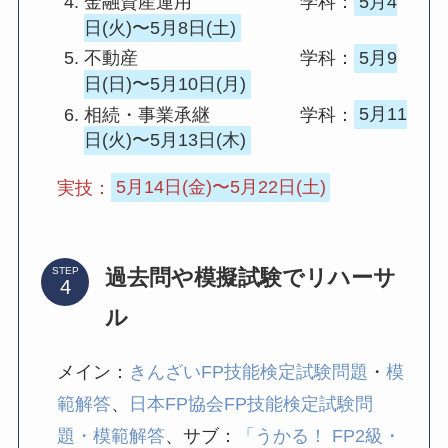
金融資産運用 学科：
5月4
日(火)〜5月8日(土)
不動産 学科：
5月9
日(日)〜5月10日(月)
相続・事業承継 学科：
5月11
日(火)〜5月13日(木)
実技：
5月14日(金)〜5月22日(土)
過去問や模擬試験でリハーサ
STEP
ル
メイン：
きんざいFP技能検定試験問題
・
模
範解答
、
日本FP協会FP技能検定試験問
題・模範解答
、サブ：
「うかる！ FP2級・