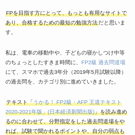
FPを目指す方にとって、もっとも有用なサイトで
あり、合格するための最短の勉強方法
だと思いま
す。
私は、電車の移動中や、子どもの寝かしつけ中等
のちょっとしたすきま時間に、
FP2級 過去問道場
にて、スマホで過去3年分（2019年5月試験以降）
の過去問を、カテゴリ別に進めていきました。
テキスト「
うかる！ FP2級・AFP 王道テキスト
2020-2021年版」(日本経済新聞出版)
」を読み進め
るのに合わせて、分野指定をした過去問道場をや
れば、試験で聞かれるポイントや、自分の弱点も